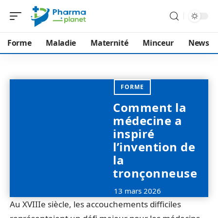
Forme
Maladie
Maternité
Minceur
News
FORME
Comment la
médecine a
inspiré
l’invention de
la
tronçonneuse
13 mars 2026
Au XVIIIe siècle, les accouchements difficiles