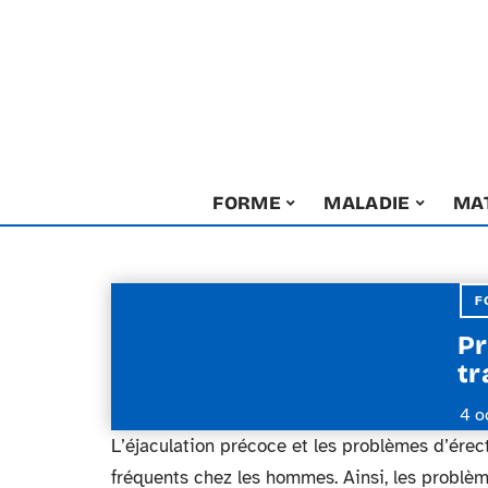
FORME
MALADIE
MA
F
Pr
tr
4 o
L’éjaculation précoce et les problèmes d’érect
fréquents chez les hommes. Ainsi, les problè