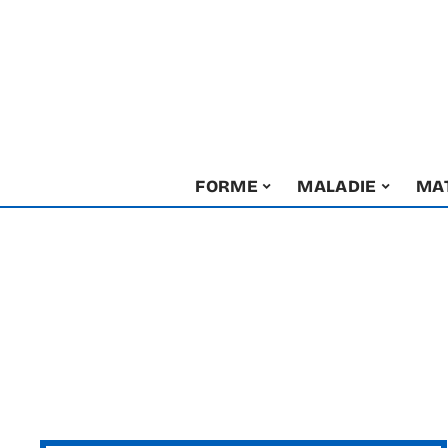
FORME
MALADIE
MA