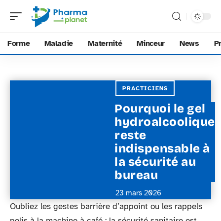
Forme
Maladie
Maternité
Minceur
News
P
PRACTICIENS
Pourquoi le gel
hydroalcoolique
reste
indispensable à
la sécurité au
bureau
23 mars 2026
Oubliez les gestes barrière d’appoint ou les rappels
polis à la machine à café : la sécurité sanitaire est