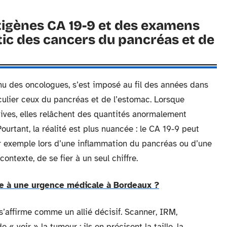
tigènes CA 19-9 et des examens
tic des cancers du pancréas et de
u des oncologues, s’est imposé au fil des années dans
iculier ceux du pancréas et de l’estomac. Lorsque
ives, elles relâchent des quantités anormalement
ourtant, la réalité est plus nuancée : le CA 19-9 peut
ar exemple lors d’une inflammation du pancréas ou d’une
 contexte, de se fier à un seul chiffre.
e à une urgence médicale à Bordeaux ?
s’affirme comme un allié décisif. Scanner, IRM,
« voir » la tumeur ; ils en précisent la taille, la