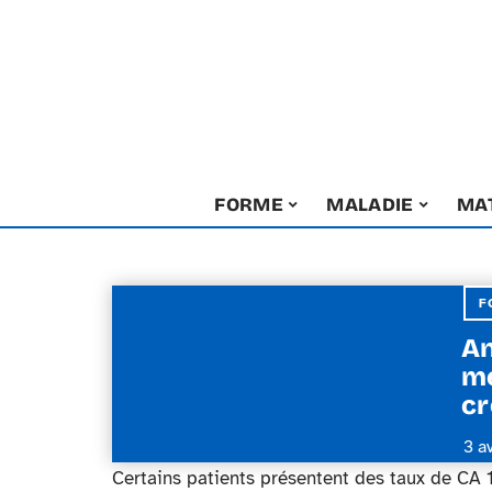
FORME
MALADIE
MA
F
An
mé
cr
3 a
Certains patients présentent des taux de CA 