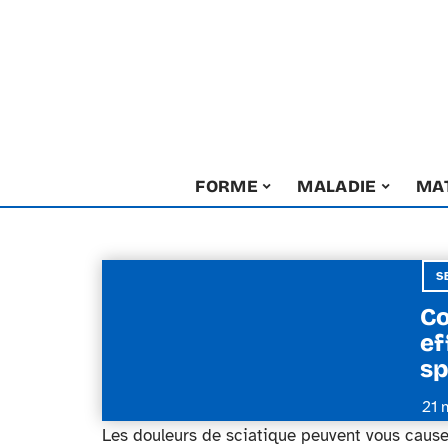
FORME
MALADIE
MA
S
Co
ef
sp
21 
Les douleurs de sciatique peuvent vous caus