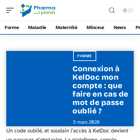
Forme
Maladie
Maternité
Minceur
News
P
FORME
Connexion à
KelDoc mon
compte : que
faire en cas de
mot de passe
oublié ?
5 mars 2026
Un code oublié, et soudain l’accès à KelDoc devient
un parcours d’obstacles. La plateforme, censée