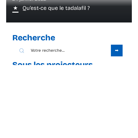
Qu’est-ce que le tadalafil ?
Recherche
Sous les projecteurs
4 octobre 2021
Problème d’érection : Cause et
traitement naturels
Contact
Mentions Légales
Sitemap