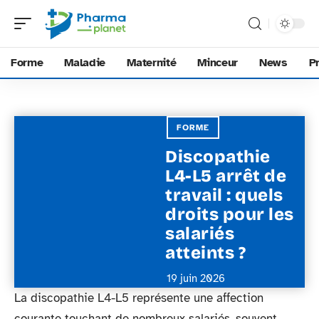
Forme
Maladie
Maternité
Minceur
News
P
FORME
Discopathie
L4-L5 arrêt de
travail : quels
droits pour les
salariés
atteints ?
19 juin 2026
La discopathie L4-L5 représente une affection
courante touchant de nombreux salariés, souvent