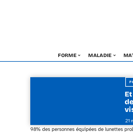
FORME
MALADIE
MA
F
Et
de
vi
21 
98% des personnes équipées de lunettes prol