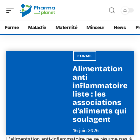
Forme
Maladie
Maternité
Minceur
News
P
FORME
Alimentation
anti
inflammatoire
liste : les
associations
d’aliments qui
soulagent
16 juin 2026
L’alimentation anti-inflammatoire ne se résume pas à