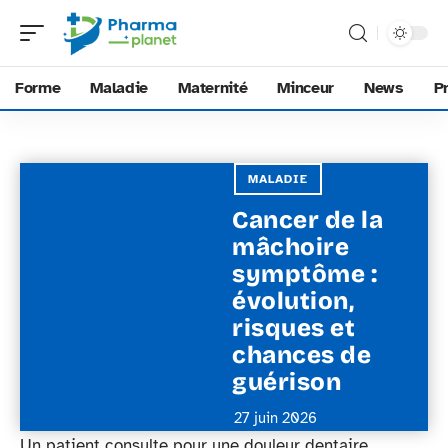
Forme
Maladie
Maternité
Minceur
News
P
MALADIE
Cancer de la
mâchoire
symptôme :
évolution,
risques et
chances de
guérison
27 juin 2026
Un patient consulte pour une douleur dentaire