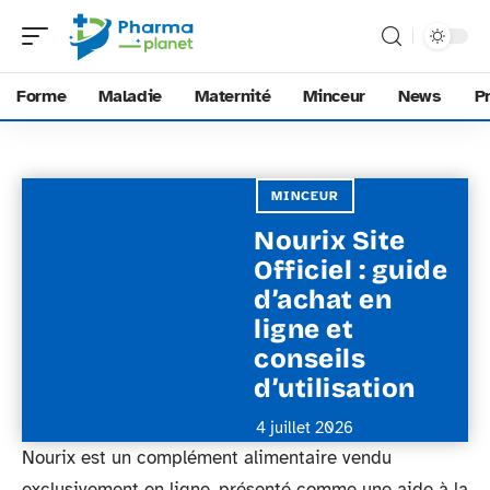
Forme
Maladie
Maternité
Minceur
News
P
MINCEUR
Nourix Site
Officiel : guide
d’achat en
ligne et
conseils
d’utilisation
4 juillet 2026
Nourix est un complément alimentaire vendu
exclusivement en ligne, présenté comme une aide à la