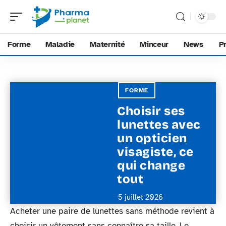
Forme
Maladie
Maternité
Minceur
News
P
FORME
Choisir ses
lunettes avec
un opticien
visagiste, ce
qui change
tout
5 juillet 2026
Acheter une paire de lunettes sans méthode revient à
choisir un vêtement sans connaître sa taille. Le