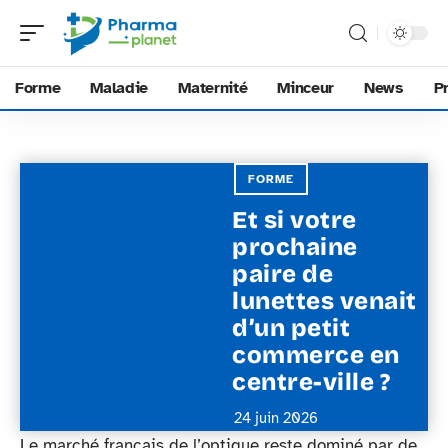
Forme
Maladie
Maternité
Minceur
News
P
FORME
Et si votre
prochaine
paire de
lunettes venait
d’un petit
commerce en
centre-ville ?
24 juin 2026
Le marché français de l’optique reste dominé par de