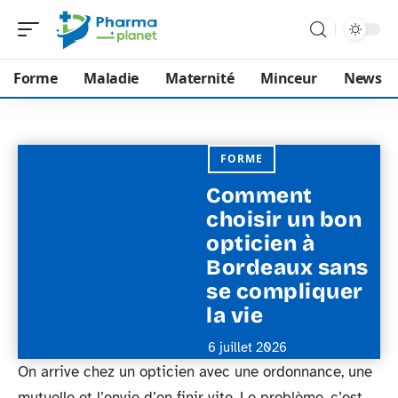
Forme
Maladie
Maternité
Minceur
News
FORME
Comment
choisir un bon
opticien à
Bordeaux sans
se compliquer
la vie
6 juillet 2026
On arrive chez un opticien avec une ordonnance, une
mutuelle et l’envie d’en finir vite. Le problème, c’est