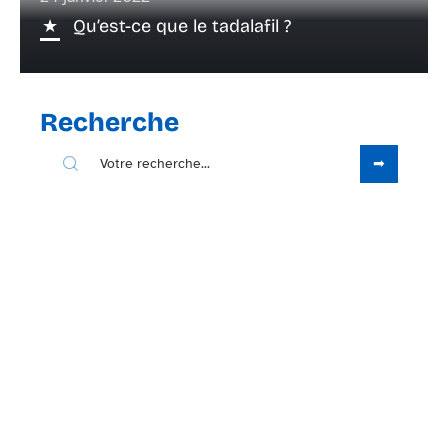
Qu’est-ce que le tadalafil ?
Recherche
Sous les projecteurs
4 octobre 2021
Problème d’érection : Cause et
traitement naturels
Contact
Mentions Légales
Sitemap