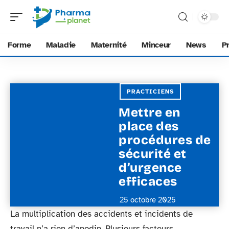
Forme
Maladie
Maternité
Minceur
News
P
PRACTICIENS
Mettre en
place des
procédures de
sécurité et
d’urgence
efficaces
25 octobre 2025
La multiplication des accidents et incidents de
travail n’a rien d’anodin. Plusieurs facteurs