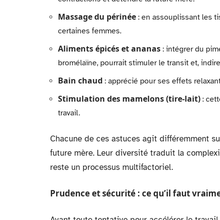
Massage du périnée
: en assouplissant les t
certaines femmes.
Aliments épicés et ananas
: intégrer du pi
bromélaïne, pourrait stimuler le transit et, indir
Bain chaud
: apprécié pour ses effets relaxant
Stimulation des mamelons (tire-lait)
: cet
travail.
Chacune de ces astuces agit différemment sur 
future mère. Leur diversité traduit la complex
reste un processus multifactoriel.
Prudence et sécurité : ce qu’il faut vraim
Avant toute tentative pour accélérer le travail