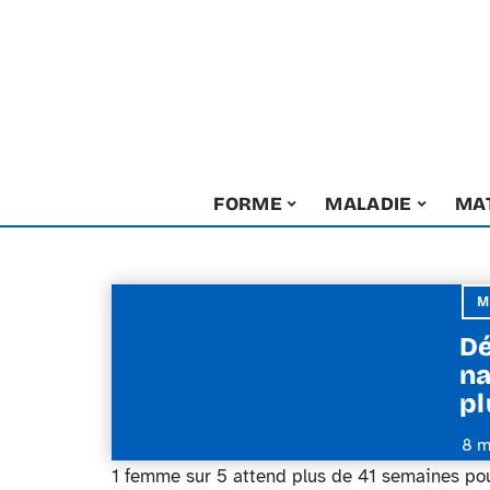
FORME
MALADIE
MA
M
Dé
na
pl
8 m
1 femme sur 5 attend plus de 41 semaines pour