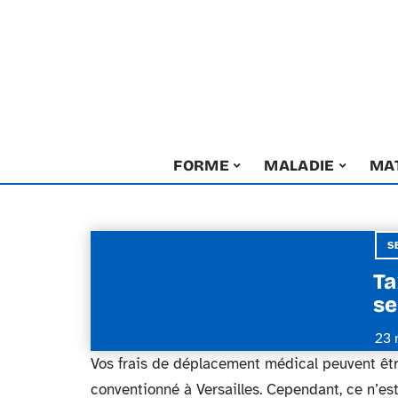
FORME
MALADIE
MA
S
Ta
se
23 
Vos frais de déplacement médical peuvent êt
conventionné à Versailles. Cependant, ce n’es