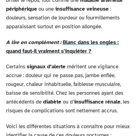
briser le repos, tout comme une
maladie artérielle
périphérique
ou une
insuffisance veineuse
:
douleurs, sensation de lourdeur ou fourmillements
apparaissant surtout en position allongée.
A lire en complément :
Blanc dans les ongles :
quand faut-il vraiment s'inquiéter ?
Certains
signaux d’alerte
méritent une vigilance
accrue : douleur qui ne passe pas, jambe enflée,
rougeur, chaleur inhabituelle, faiblesse musculaire,
baisse de sensibilité. Chez les personnes ayant des
antécédents de
diabète
ou d’
insuffisance rénale
, les
risques de complications sont nettement accrus.
Voici les différentes situations à connaître pour mieux
identifier la cause de ces douleurs nocturnes :