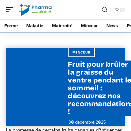
Forme
Maladie
Maternité
Minceur
News
P
MINCEUR
Fruit pour brûler
la graisse du
ventre pendant l
sommeil :
découvrez nos
recommandation
!
30 décembre 2025
La promesse de certains fruits capables d’influencer