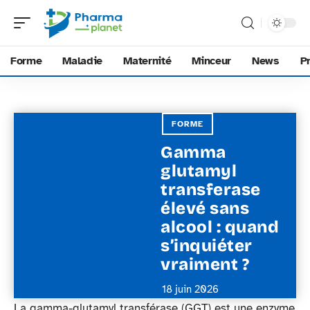
Forme
Maladie
Maternité
Minceur
News
P
FORME
Gamma
glutamyl
transferase
élevé sans
alcool : quand
s’inquiéter
vraiment ?
18 juin 2026
La gamma-glutamyl transférase (GGT) est une enzyme