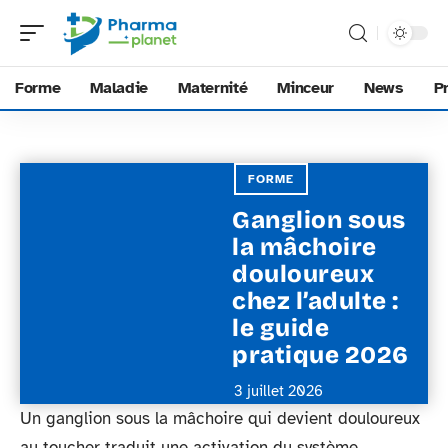
Forme
Maladie
Maternité
Minceur
News
P
FORME
Ganglion sous
la mâchoire
douloureux
chez l’adulte :
le guide
pratique 2026
3 juillet 2026
Un ganglion sous la mâchoire qui devient douloureux
au toucher traduit une activation du système