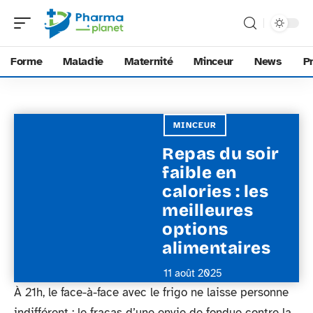
Forme
Maladie
Maternité
Minceur
News
P
MINCEUR
Repas du soir
faible en
calories : les
meilleures
options
alimentaires
11 août 2025
À 21h, le face-à-face avec le frigo ne laisse personne
indifférent : le fracas d’une envie de fondue contre la