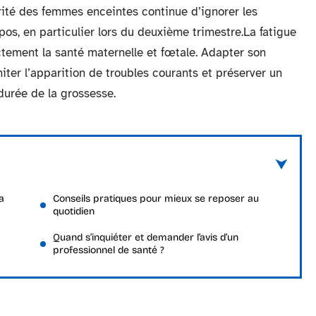
rité des femmes enceintes continue d’ignorer les
s, en particulier lors du deuxième trimestre.La fatigue
ectement la santé maternelle et fœtale. Adapter son
iter l’apparition de troubles courants et préserver un
durée de la grossesse.
a
Conseils pratiques pour mieux se reposer au
quotidien
Quand s’inquiéter et demander l’avis d’un
professionnel de santé ?