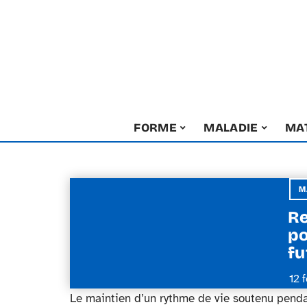
FORME
MALADIE
MA
M
Re
po
fu
12 
Le maintien d’un rythme de vie soutenu pendan