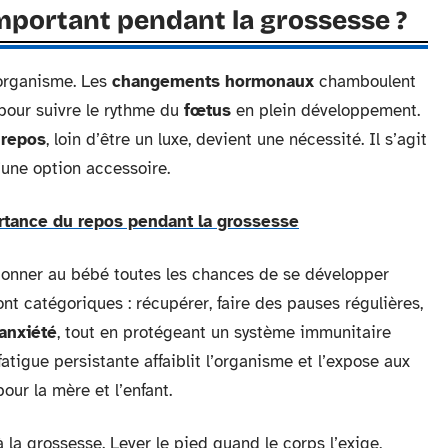
 important pendant la grossesse ?
organisme. Les
changements hormonaux
chamboulent
 pour suivre le rythme du
fœtus
en plein développement.
e
repos
, loin d’être un luxe, devient une nécessité. Il s’agit
’une option accessoire.
rtance du repos pendant la grossesse
donner au bébé toutes les chances de se développer
t catégoriques : récupérer, faire des pauses régulières,
anxiété
, tout en protégeant un système immunitaire
atigue persistante affaiblit l’organisme et l’expose aux
ur la mère et l’enfant.
la grossesse. Lever le pied quand le corps l’exige,