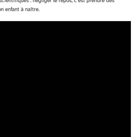
cientifiques : négliger le repos, c’est prendre des
 enfant à naître.