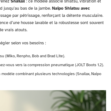
Prenez
Snailax
: ce modèle associe shiatsu, vibration et
ed jusqu’au bas de la jambe.
Naipo Shiatsu avec
ssage par pétrissage, renforçant la détente musculaire.
nce d’une housse lavable et la robustesse sont souvent
e vrais atouts.
ilégier selon vos besoins :
tsu (Miko, Renpho, Bob and Brad Lite).
ez-vous vers la compression pneumatique (JOLT Boots 1.2).
n modèle combinant plusieurs technologies (Snailax, Naipo