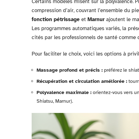
Certains modèles misent sur la polyvalence. 
compression d’air, couvrant l’ensemble du pi
fonction pétrissage
et
Marnur
ajoutent le ma
Les programmes automatiques variés, la prése
cités par les professionnels de santé comme d
Pour faciliter le choix, voici les options à priv
Massage profond et précis :
préférez le shia
Récupération et circulation améliorée :
tourn
Polyvalence maximale :
orientez-vous vers u
Shiatsu, Marnur).