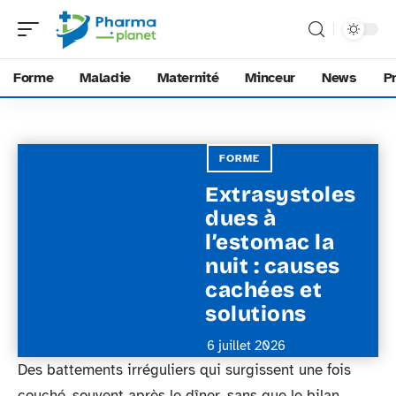
Forme
Maladie
Maternité
Minceur
News
P
FORME
Extrasystoles
dues à
l’estomac la
nuit : causes
cachées et
solutions
6 juillet 2026
Des battements irréguliers qui surgissent une fois
couché, souvent après le dîner, sans que le bilan