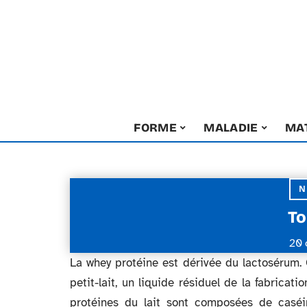
FORME
MALADIE
MA
N
To
20 
La whey protéine est dérivée du lactosérum. 
petit-lait, un liquide résiduel de la fabrica
protéines du lait sont composées de caséin