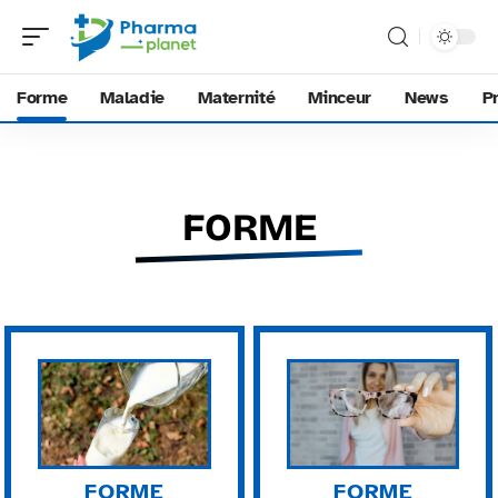
Forme
Maladie
Maternité
Minceur
News
P
FORME
FORME
FORME